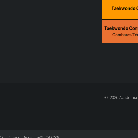
©
2026 Academi
Vem fazer parte da família TAEDO!