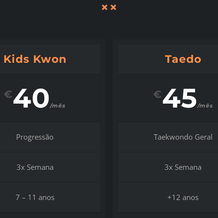
Kids Kwon
Taedo
40
45
€
€
/mês
/mês
Progressão
Taekwondo Geral
3x Semana
3x Semana
7 – 11 anos
+12 anos