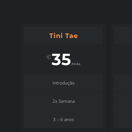
Tini Tae
35
€
/mês
Introdução
2x Semana
3 – 6 anos