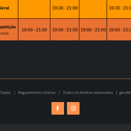
a Taedo |
Regulamento Interno
| Todos os direitos reservados | geral
Facebook
Instagram