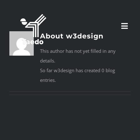
Skip
to
content
Toggl
About
w3design
Navig
This author has not yet filled in any
ACADEMIA
details.
So far w3design has created 0 blog
CLASSES/HORÁRIOS
entries.
Inscreve-te!
Fala Connosco!